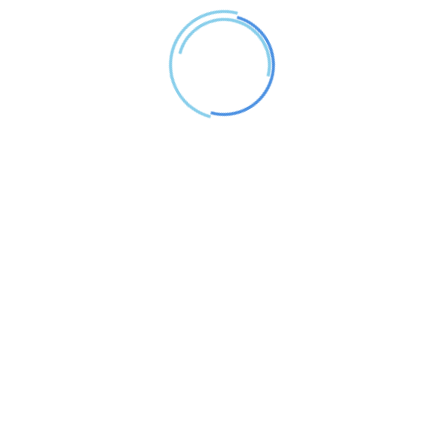
迎秋頌月樂祥華