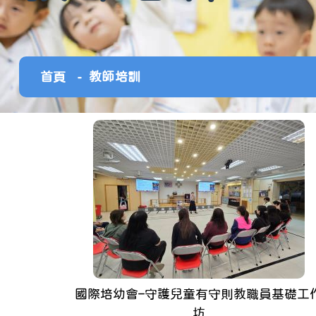
首頁
教師培訓
國際培幼會–守護兒童有守則教職員基礎工
坊