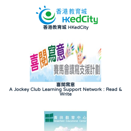
香港教育城 HKedCity
喜閱寫意
A Jockey Club Learning Support Network : Read &
Write