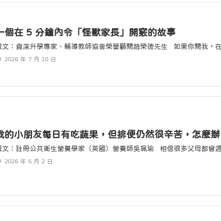
一個在 5 分鐘內令「怪獸家長」開竅的故事
撰文：資深升學專家、輔導教師協會榮譽顧問趙榮德先生 如果你問我，在數
2026 年 7 月 10 日
我的小朋友每日有吃蔬果，但排便仍然很辛苦，怎麼辦
撰文：註冊公共衛生營養學家（英國）營養師吳珮瑜 相信很多父母都曾遇到
2026 年 6 月 2 日