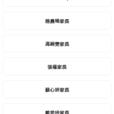
陸晨晞家長
馮綺雯家長
張槿家長
蘇心妍家長
戴思妤家長