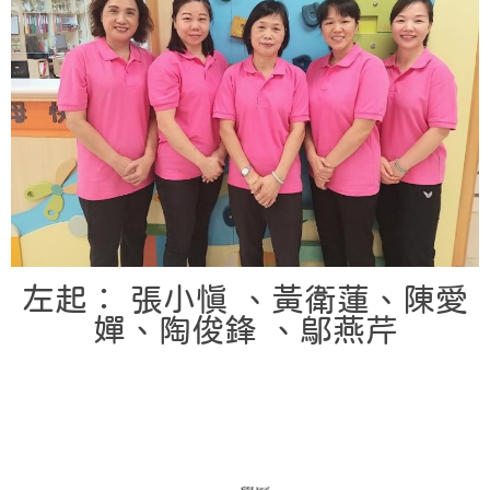
左起： 張小慎 、黃衛蓮、陳愛
嬋、陶俊鋒 、鄔燕芹