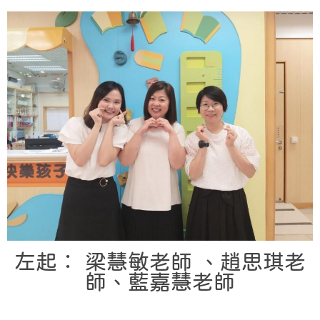
左起： 梁慧敏老師 、趙思琪老
師、藍嘉慧老師