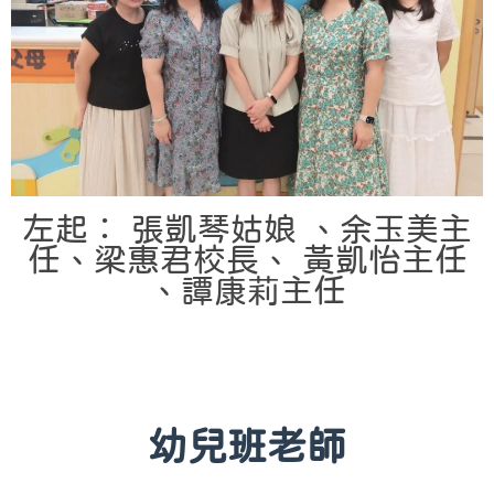
左起： 張凱琴姑娘 、余玉美主
任、梁惠君校長、 黃凱怡主任
、譚康莉主任
幼兒班老師