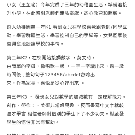
小女（王芷瑜）今年完成了三年的幼稚園生活，準備迎接
升小學。在此感謝老師們無私奉獻，悉心教育和照顧。
踏入幼稚園第一年K1 看到女兒在學校喜歡跟老師/同學互
動，學習群體生活，學習控制自己的手腳等，女兒回家後
會興奮地談論學校的事情。
第二年K2，在校開始接觸數字 ，英文時，
由簡單的字母，像唱歌一樣 ，一字一字讀出來，過一段
時間後 , 整句句子123456/abcdef會唸出
來，作為家長，喜悦是從心裡出來 。
第三年K3 ， 發現女兒對數學的加減數有一定理解能力。
創作、勞作：、美術非常感興趣 ，反而書寫中文字就較
遲才學會 相信老師對個別的學生下了不少功夫。對啟發
學生的悟性非常有幫助。