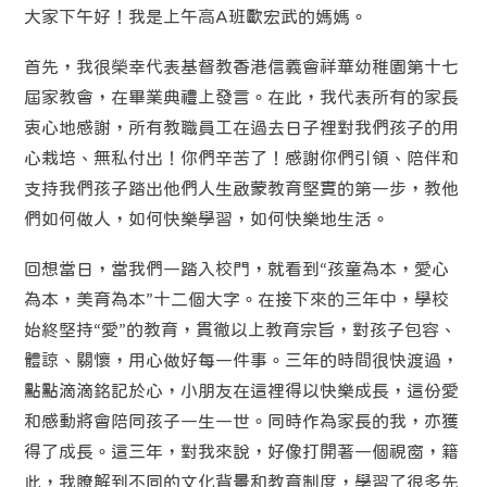
大家下午好！我是上午高A班歐宏武的媽媽。
首先，我很榮幸代表基督教香港信義會祥華幼稚園第十七
屆家教會，在畢業典禮上發言。在此，我代表所有的家長
衷心地感謝，所有教職員工在過去日子裡對我們孩子的用
心栽培、無私付出！你們辛苦了！感謝你們引領、陪伴和
支持我們孩子踏出他們人生啟蒙教育堅實的第一步，教他
們如何做人，如何快樂學習，如何快樂地生活。
回想當日，當我們一踏入校門，就看到“孩童為本，愛心
為本，美育為本”十二個大字。在接下來的三年中，學校
始終堅持“愛”的教育，貫徹以上教育宗旨，對孩子包容、
體諒、關懷，用心做好每一件事。三年的時間很快渡過，
點點滴滴銘記於心，小朋友在這裡得以快樂成長，這份愛
和感動將會陪同孩子一生一世。同時作為家長的我，亦獲
得了成長。這三年，對我來說，好像打開著一個視窗，籍
此，我瞭解到不同的文化背景和教育制度，學習了很多先