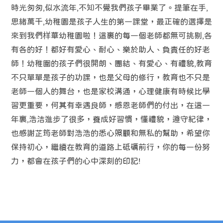
時光匆匆,似水流年,不知不覺我們孩子畢業了。提筆在手,
思緒萬千,幼稚園是孩子人生的第一課堂，最正確的選擇是
來到我們样華幼稚園啦！這裏的每一個老師都無可挑剔,各
有各的好！都好有愛心、耐心、樂於助人、負責任的好老
師！幼稚圍的孩子們很開朗、團結、有愛心、有禮貌,教育
不只單單是孩子的功課，也是父母的修行，教育也不只是
老師一個人的舞台，也是家校溝通，心理健康有時候比學
習更重要，何其有幸遇良師，感恩老師們的付出，在這一
年裏,浩洁進步了很多，養成好習慣，懂禮貌，遵守紀律，
也感謝芷筠老師對浩浩的悉心照顧和無私的幫助，希望你
保持初心，繼續在教育的道路上砥礪前行，你的每一份努
力，都會在孩子們的心中深刻的印記!