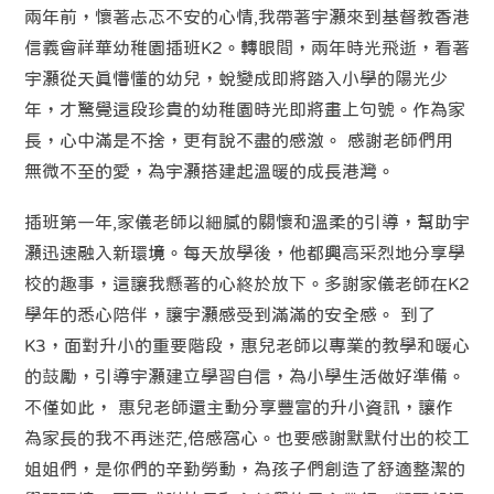
兩年前，懷著忐忑不安的心情,我帶著宇灝來到基督教香港
信義會祥華幼稚園插班K2。轉眼間，兩年時光飛逝，看著
宇灝從天真懵懂的幼兒，蛻變成即將踏入小學的陽光少
年，才驚覺這段珍貴的幼稚園時光即將畫上句號。作為家
長，心中滿是不捨，更有說不盡的感激。 感謝老師們用
無微不至的愛，為宇灝搭建起溫暖的成長港灣。
插班第一年,家儀老師以細膩的關懷和溫柔的引導，幫助宇
灝迅速融入新環境。每天放學後，他都興高采烈地分享學
校的趣事，這讓我懸著的心終於放下。多謝家儀老師在K2
學年的悉心陪伴，讓宇灝感受到滿滿的安全感。 到了
K3，面對升小的重要階段，惠兒老師以專業的教學和暖心
的鼓勵，引導宇灝建立學習自信，為小學生活做好準備。
不僅如此， 惠兒老師還主動分享豐富的升小資訊，讓作
為家長的我不再迷茫,倍感窩心。也要感謝默默付出的校工
姐姐們，是你們的辛勤勞動，為孩子們創造了舒適整潔的