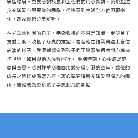
學習環境。更要感謝校長和主任們的用心帶領，凝聚起這
支充滿愛心與專業的團隊，從學習到生活全方位照顧學
生，為家長們分憂解難。
在祥華幼稚園的日子，宇灝收穫的不只是知識，更學會了
友愛互助，收穫了珍貴的友誼。看著他在結業典禮上自信
表演的樣子，我深刻體會到孩子們正學習如何敞開心扉擁
抱世界，如何與他人溫暖同行。 離別時刻，心中滿是感
恩與眷戀。感謝祥華幼稚園用愛守護宇灝的童年，讓他的
成長之路綻放溫暖光芒。衷心祝福這所充滿愛與陽光的園
所，繼續成為更多孩子夢想起飛的起點！